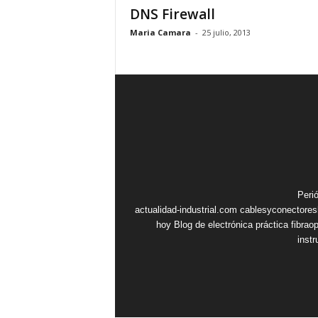
DNS Firewall
Maria Camara
-
25 julio, 2013
Peri
actualidad-industrial.com
cablesyconectore
hoy
Blog de electrónica práctica
fibrao
inst