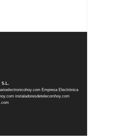
 S.L.
iarioelectronicohoy.com
Empresa Electrónica
ahoy.com
instaladoresdetelecomhoy.com
s.com