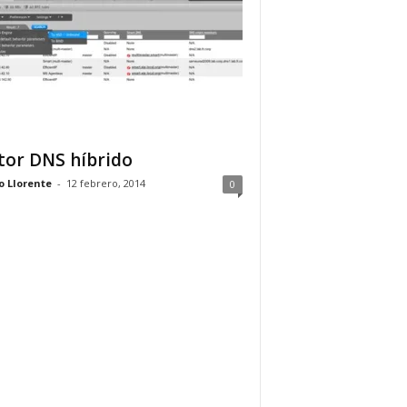
or DNS híbrido
o Llorente
-
12 febrero, 2014
0