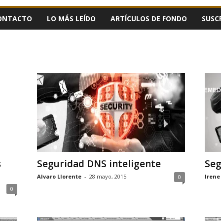
ONTACTO
LO MÁS LEÍDO
ARTÍCULOS DE FONDO
SUSC
s
Seguridad DNS inteligente
Seg
Alvaro Llorente
-
28 mayo, 2015
Irene
0
0