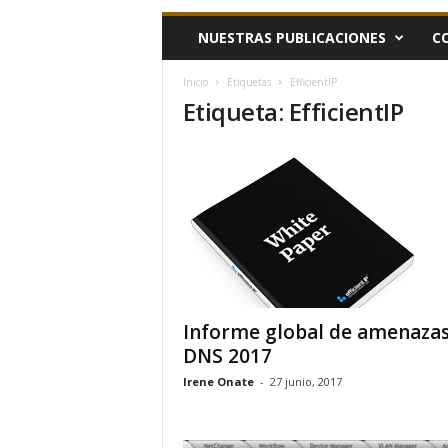
h
NUESTRAS PUBLICACIONES
C
o
y
.
Inicio
Etiquetas
EfficientIP
Etiqueta: EfficientIP
c
o
m
Informe global de amenaza
DNS 2017
Irene Onate
-
27 junio, 2017