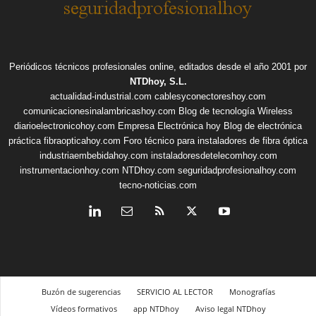
Periódicos técnicos profesionales online, editados desde el año 2001 por
NTDhoy, S.L.
actualidad-industrial.com
cablesyconectoreshoy.com
comunicacionesinalambricashoy.com
Blog de tecnología Wireless
diarioelectronicohoy.com
Empresa Electrónica hoy
Blog de electrónica
práctica
fibraopticahoy.com
Foro técnico para instaladores de fibra óptica
industriaembebidahoy.com
instaladoresdetelecomhoy.com
instrumentacionhoy.com
NTDhoy.com
seguridadprofesionalhoy.com
tecno-noticias.com
Buzón de sugerencias
SERVICIO AL LECTOR
Monografías
Vídeos formativos
app NTDhoy
Aviso legal NTDhoy