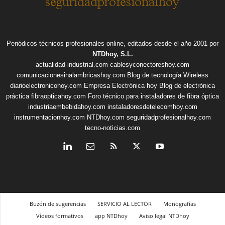
Periódicos técnicos profesionales online, editados desde el año 2001 por
NTDhoy, S.L.
actualidad-industrial.com
cablesyconectoreshoy.com
comunicacionesinalambricashoy.com
Blog de tecnología Wireless
diarioelectronicohoy.com
Empresa Electrónica hoy
Blog de electrónica
práctica
fibraopticahoy.com
Foro técnico para instaladores de fibra óptica
industriaembebidahoy.com
instaladoresdetelecomhoy.com
instrumentacionhoy.com
NTDhoy.com
seguridadprofesionalhoy.com
tecno-noticias.com
Buzón de sugerencias
SERVICIO AL LECTOR
Monografías
Vídeos formativos
app NTDhoy
Aviso legal NTDhoy