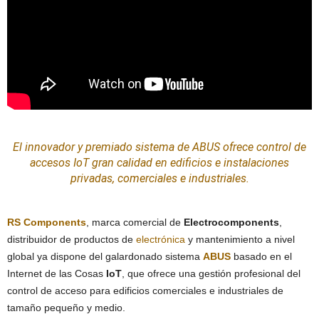
El innovador y premiado sistema de
ABUS
ofrece control de
accesos
IoT
gran calidad en edificios e
instalaciones
privadas, comerciales e industriales.
RS Components
, marca comercial de
Electrocomponents
,
distribuidor de productos de
electrónica
y mantenimiento a nivel
global ya dispone del galardonado sistema
ABUS
basado en el
Internet de las Cosas
IoT
, que ofrece una gestión profesional del
control de acceso para edificios comerciales e industriales de
tamaño pequeño y medio.