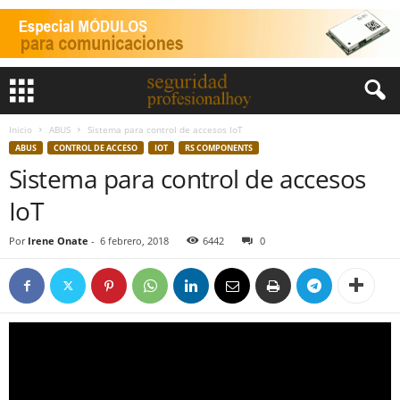
Inicio
ABUS
Sistema para control de accesos IoT
ABUS
CONTROL DE ACCESO
IOT
RS COMPONENTS
Sistema para control de accesos
IoT
Por
Irene Onate
-
6 febrero, 2018
6442
0