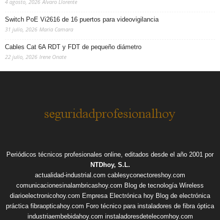
4 agosto, 2026
Alvaro Llorente
Switch PoE Vi2616 de 16 puertos para videovigilancia
31 julio, 2026
Maria Camara
Cables Cat 6A RDT y FDT de pequeño diámetro
22 julio, 2026
Irene Onate
Periódicos técnicos profesionales online, editados desde el año 2001 por
NTDhoy, S.L.
actualidad-industrial.com
cablesyconectoreshoy.com
comunicacionesinalambricashoy.com
Blog de tecnología Wireless
diarioelectronicohoy.com
Empresa Electrónica hoy
Blog de electrónica
práctica
fibraopticahoy.com
Foro técnico para instaladores de fibra óptica
industriaembebidahoy.com
instaladoresdetelecomhoy.com