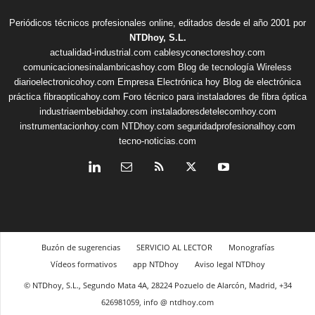
Periódicos técnicos profesionales online, editados desde el año 2001 por
NTDhoy, S.L.
actualidad-industrial.com
cablesyconectoreshoy.com
comunicacionesinalambricashoy.com
Blog de tecnología Wireless
diarioelectronicohoy.com
Empresa Electrónica hoy
Blog de electrónica
práctica
fibraopticahoy.com
Foro técnico para instaladores de fibra óptica
industriaembebidahoy.com
instaladoresdetelecomhoy.com
instrumentacionhoy.com
NTDhoy.com
seguridadprofesionalhoy.com
tecno-noticias.com
Buzón de sugerencias
SERVICIO AL LECTOR
Monografías
Vídeos formativos
app NTDhoy
Aviso legal NTDhoy
© NTDhoy, S.L., Segundo Mata 4A, 28224 Pozuelo de Alarcón, Madrid, +34
626981059, info @ ntdhoy.com