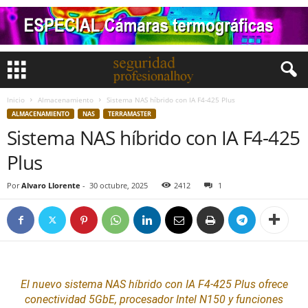
Inicio
Almacenamiento
Sistema NAS híbrido con IA F4-425 Plus
ALMACENAMIENTO
NAS
TERRAMASTER
Sistema NAS híbrido con IA F4-425
Plus
Por
Alvaro Llorente
-
30 octubre, 2025
2412
1
El nuevo sistema
NAS
híbrido con IA F4-425 Plus ofrece
conectividad 5GbE, procesador
Intel
N150 y funciones