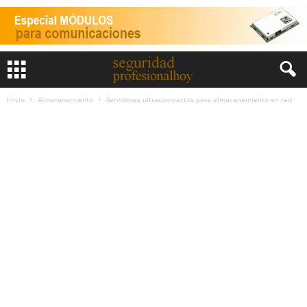
Inicio
Almacenamiento
Servidores ultracompactos para almacenamiento en red