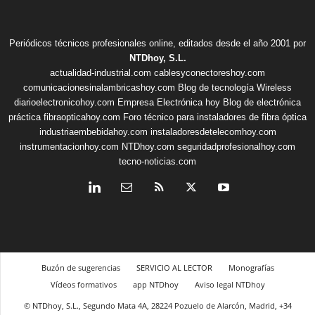
Periódicos técnicos profesionales online, editados desde el año 2001 por
NTDhoy, S.L.
actualidad-industrial.com
cablesyconectoreshoy.com
comunicacionesinalambricashoy.com
Blog de tecnología Wireless
diarioelectronicohoy.com
Empresa Electrónica hoy
Blog de electrónica
práctica
fibraopticahoy.com
Foro técnico para instaladores de fibra óptica
industriaembebidahoy.com
instaladoresdetelecomhoy.com
instrumentacionhoy.com
NTDhoy.com
seguridadprofesionalhoy.com
tecno-noticias.com
Buzón de sugerencias
SERVICIO AL LECTOR
Monografías
Vídeos formativos
app NTDhoy
Aviso legal NTDhoy
© NTDhoy, S.L., Segundo Mata 4A, 28224 Pozuelo de Alarcón, Madrid, +34