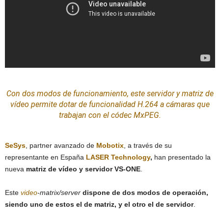
Con dos modos de funcionamiento, este servidor y matriz de
vídeo permite dotar de funcionalidad H.264 a
cámaras
que
trabajan con el códec MxPEG.
SeSys
, partner avanzado de
Mobotix
, a través de su
representante en España
LASER Technology
,
han presentado la
nueva
matriz de vídeo y servidor VS-ONE
.
Este
video
-matrix/server
dispone de dos modos de operación,
siendo uno de estos el de matriz, y el otro el de servidor
.