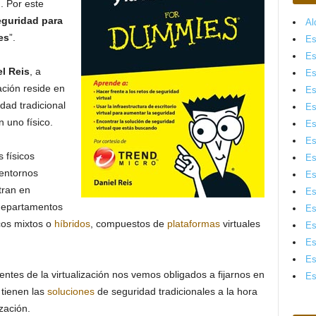
. Por este
guridad para
Al
es
”.
Es
Es
l Reis
, a
Es
ación reside en
Es
dad tradicional
Es
n uno físico.
Es
Es
s físicos
Es
 entornos
Es
tran en
Es
 departamentos
Es
cos mixtos o
híbridos
, compuestos de
plataformas
virtuales
Es
Es
Es
es de la virtualización nos vemos obligados a fijarnos en
Es
tienen las
soluciones
de seguridad tradicionales a la hora
zación.