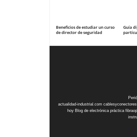
Beneficios de estudiar un curso
Guía di
de director de seguridad
partícu
Peri
actualidad-industrial.com
cablesyconectore
hoy
Blog de electrónica práctica
fibrao
inst