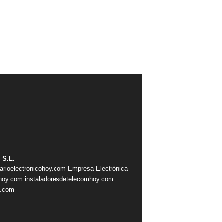
 S.L.
iarioelectronicohoy.com
Empresa Electrónica
ahoy.com
instaladoresdetelecomhoy.com
s.com