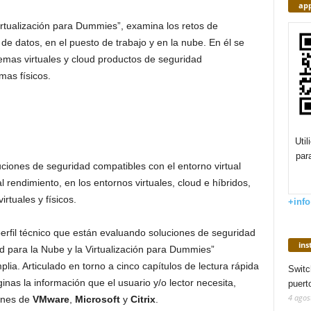
app
Virtualización para Dummies”, examina los retos de
 de datos, en el puesto de trabajo y en la nube. En él se
stemas virtuales y cloud productos de seguridad
mas físicos.
Uti
par
uciones de seguridad compatibles con el entorno virtual
l rendimiento, en los entornos virtuales, cloud e híbridos,
rtuales y físicos.
+info
perfil técnico que están evaluando soluciones de seguridad
in
ad para la Nube y la Virtualización para Dummies”
ia. Articulado en torno a cinco capítulos de lectura rápida
Switc
nas la información que el usuario y/o lector necesita,
puert
4 agos
ones de
VMware
,
Microsoft
y
Citrix
.