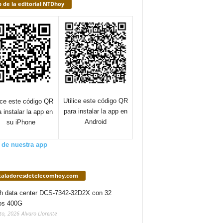
 de la editorial NTDhoy
Utilice este código QR
lice este código QR
para instalar la app en
a instalar la app en
Android
su iPhone
 de nuestra app
staladoresdetelecomhoy.com
h data center DCS-7342-32D2X con 32
os 400G
to, 2026
Alvaro Llorente