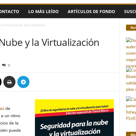
ONTACTO
LO MÁS LEÍDO
ARTÍCULOS DE FONDO
SUSC
la Virtualización para Dummies
Not
Nube y la Virtualización
0
ías
de
a un ritmo
cios de la
mbién puede
Mon