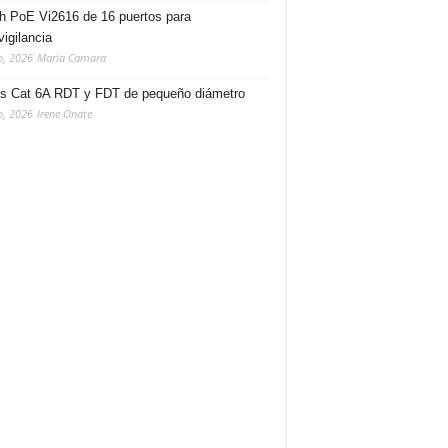
h PoE Vi2616 de 16 puertos para
vigilancia
o, 2026
Maria Camara
s Cat 6A RDT y FDT de pequeño diámetro
o, 2026
Irene Onate