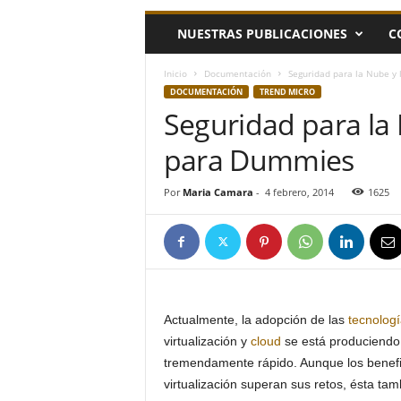
h
NUESTRAS PUBLICACIONES
C
o
y
.
Inicio
Documentación
Seguridad para la Nube y 
c
DOCUMENTACIÓN
TREND MICRO
o
Seguridad para la 
m
para Dummies
Por
Maria Camara
-
4 febrero, 2014
1625
Actualmente, la adopción de las
tecnolog
virtualización y
cloud
se está produciendo 
tremendamente rápido. Aunque los benefi
virtualización superan sus retos, ésta ta