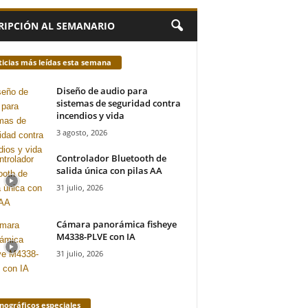
RIPCIÓN AL SEMANARIO
icias más leídas esta semana
Diseño de audio para
sistemas de seguridad contra
incendios y vida
3 agosto, 2026
Controlador Bluetooth de
salida única con pilas AA
31 julio, 2026
Cámara panorámica fisheye
M4338-PLVE con IA
31 julio, 2026
ográficos especiales