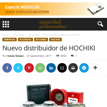
Inicio
Empresas
Acuerdos
Nuevo distribuidor de HOCHIKI
EMPRESAS
ACUERDOS
BY DEMES
HOCHIKI
Nuevo distribuidor de HOCHIKI
Por
Irene Onate
-
27 septiembre, 2017
5056
1