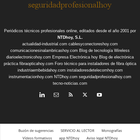
Periódicos técnicos profesionales online, editados desde el año 2001 por
NTDhoy, S.L.
actualidad-industrial.com
cablesyconectoreshoy.com
comunicacionesinalambricashoy.com
Blog de tecnología Wireless
diarioelectronicohoy.com
Empresa Electrónica hoy
Blog de electrónica
práctica
fibraopticahoy.com
Foro técnico para instaladores de fibra óptica
industriaembebidahoy.com
instaladoresdetelecomhoy.com
instrumentacionhoy.com
NTDhoy.com
seguridadprofesionalhoy.com
tecno-noticias.com
Buzón de sugerencias
SERVICIO AL LECTOR
Monografías
Vídeos formativos
app NTDhoy
Aviso legal NTDhoy