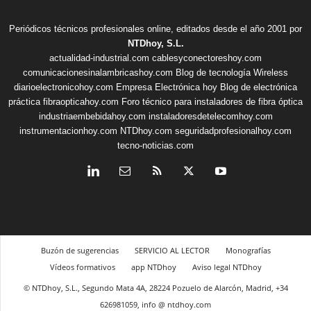
Periódicos técnicos profesionales online, editados desde el año 2001 por
NTDhoy, S.L.
actualidad-industrial.com
cablesyconectoreshoy.com
comunicacionesinalambricashoy.com
Blog de tecnología Wireless
diarioelectronicohoy.com
Empresa Electrónica hoy
Blog de electrónica
práctica
fibraopticahoy.com
Foro técnico para instaladores de fibra óptica
industriaembebidahoy.com
instaladoresdetelecomhoy.com
instrumentacionhoy.com
NTDhoy.com
seguridadprofesionalhoy.com
tecno-noticias.com
Buzón de sugerencias
SERVICIO AL LECTOR
Monografías
Vídeos formativos
app NTDhoy
Aviso legal NTDhoy
© NTDhoy, S.L., Segundo Mata 4A, 28224 Pozuelo de Alarcón, Madrid, +34
626981059, info @ ntdhoy.com