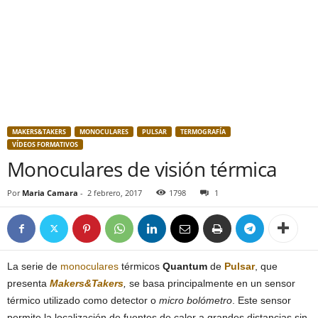
MAKERS&TAKERS
MONOCULARES
PULSAR
TERMOGRAFÍA
VÍDEOS FORMATIVOS
Monoculares de visión térmica
Por
Maria Camara
-
2 febrero, 2017
1798
1
La serie de
monoculares
térmicos
Quantum
de
Pulsar
, que
presenta
Makers&Takers
,
se basa principalmente en un sensor
térmico utilizado como detector o
micro bolómetro
. Este sensor
permite la localización de fuentes de calor a grandes distancias sin