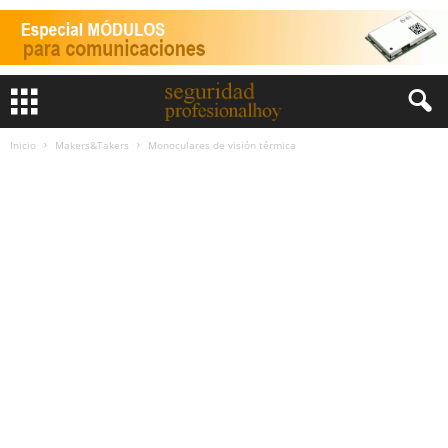
Inicio
Makers&Takers
Monoculares de visión térmica