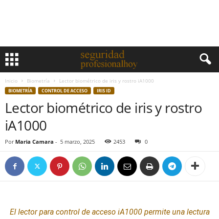
Inicio
Biometría
Lector biométrico de iris y rostro iA1000
BIOMETRÍA
CONTROL DE ACCESO
IRIS ID
Lector biométrico de iris y rostro
iA1000
Por
Maria Camara
-
5 marzo, 2025
2453
0
El lector para
control de acceso
iA1000 permite una lectura