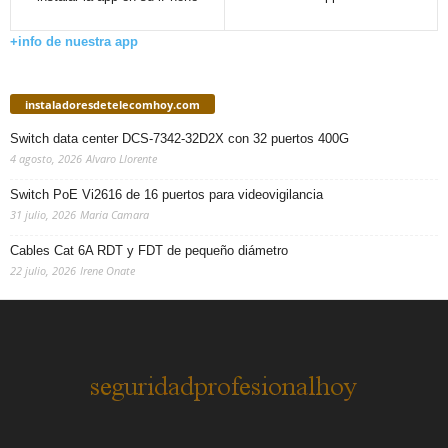
+info de nuestra app
instaladoresdetelecomhoy.com
Switch data center DCS-7342-32D2X con 32 puertos 400G
4 agosto, 2026
Alvaro Llorente
Switch PoE Vi2616 de 16 puertos para videovigilancia
31 julio, 2026
Maria Camara
Cables Cat 6A RDT y FDT de pequeño diámetro
22 julio, 2026
Irene Onate