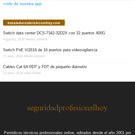
+info de nuestra app
instaladoresdetelecomhoy.com
Switch data center DCS-7342-32D2X con 32 puertos 400G
4 agosto, 2026
Alvaro Llorente
Switch PoE Vi2616 de 16 puertos para videovigilancia
31 julio, 2026
Maria Camara
Cables Cat 6A RDT y FDT de pequeño diámetro
22 julio, 2026
Irene Onate
Periódicos técnicos profesionales online, editados desde el año 2001 por