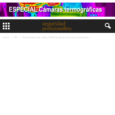
Inicio
4K
Grabadores de video UHD 4K para entornos sanitarios