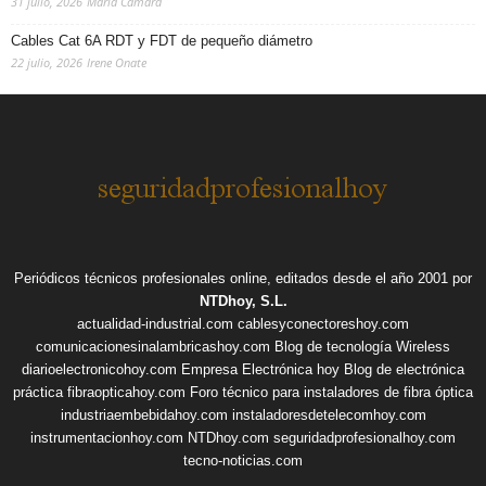
31 julio, 2026
Maria Camara
Cables Cat 6A RDT y FDT de pequeño diámetro
22 julio, 2026
Irene Onate
Periódicos técnicos profesionales online, editados desde el año 2001 por
NTDhoy, S.L.
actualidad-industrial.com
cablesyconectoreshoy.com
comunicacionesinalambricashoy.com
Blog de tecnología Wireless
diarioelectronicohoy.com
Empresa Electrónica hoy
Blog de electrónica
práctica
fibraopticahoy.com
Foro técnico para instaladores de fibra óptica
industriaembebidahoy.com
instaladoresdetelecomhoy.com
instrumentacionhoy.com
NTDhoy.com
seguridadprofesionalhoy.com
tecno-noticias.com