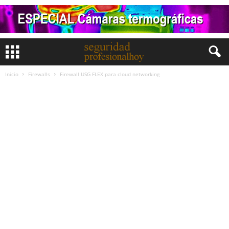
Inicio
Firewalls
Firewall USG FLEX para cloud networking