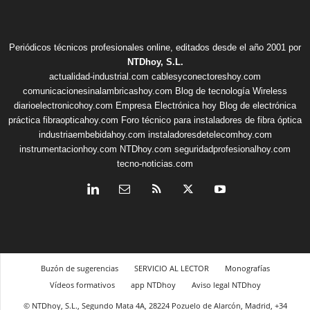
Periódicos técnicos profesionales online, editados desde el año 2001 por
NTDhoy, S.L.
actualidad-industrial.com
cablesyconectoreshoy.com
comunicacionesinalambricashoy.com
Blog de tecnología Wireless
diarioelectronicohoy.com
Empresa Electrónica hoy
Blog de electrónica
práctica
fibraopticahoy.com
Foro técnico para instaladores de fibra óptica
industriaembebidahoy.com
instaladoresdetelecomhoy.com
instrumentacionhoy.com
NTDhoy.com
seguridadprofesionalhoy.com
tecno-noticias.com
Buzón de sugerencias
SERVICIO AL LECTOR
Monografías
Vídeos formativos
app NTDhoy
Aviso legal NTDhoy
© NTDhoy, S.L., Segundo Mata 4A, 28224 Pozuelo de Alarcón, Madrid, +34