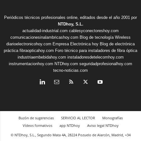
Periódicos técnicos profesionales online, editados desde el año 2001 por
NTDhoy, S.L.
actualidad-industrial.com
cablesyconectoreshoy.com
comunicacionesinalambricashoy.com
Blog de tecnología Wireless
diarioelectronicohoy.com
Empresa Electrónica hoy
Blog de electrónica
práctica
fibraopticahoy.com
Foro técnico para instaladores de fibra óptica
industriaembebidahoy.com
instaladoresdetelecomhoy.com
instrumentacionhoy.com
NTDhoy.com
seguridadprofesionalhoy.com
tecno-noticias.com
Buzón de sugerencias
SERVICIO AL LECTOR
Monografías
Vídeos formativos
app NTDhoy
Aviso legal NTDhoy
© NTDhoy, S.L., Segundo Mata 4A, 28224 Pozuelo de Alarcón, Madrid, +34