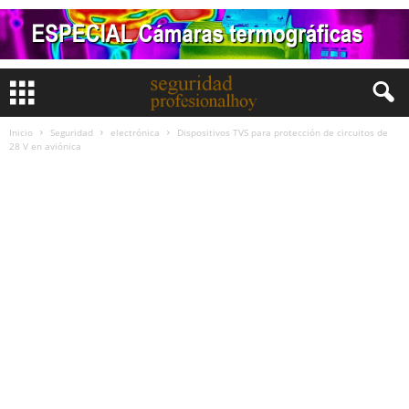
Inicio
Seguridad
electrónica
Dispositivos TVS para protección de circuitos de
28 V en aviónica