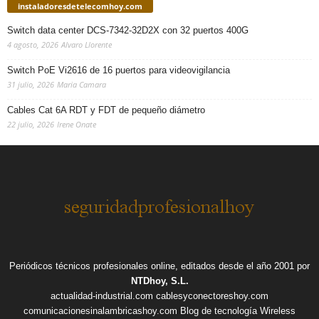
instaladoresdetelecomhoy.com
Switch data center DCS-7342-32D2X con 32 puertos 400G
4 agosto, 2026
Alvaro Llorente
Switch PoE Vi2616 de 16 puertos para videovigilancia
31 julio, 2026
Maria Camara
Cables Cat 6A RDT y FDT de pequeño diámetro
22 julio, 2026
Irene Onate
Periódicos técnicos profesionales online, editados desde el año 2001 por
NTDhoy, S.L.
actualidad-industrial.com
cablesyconectoreshoy.com
comunicacionesinalambricashoy.com
Blog de tecnología Wireless