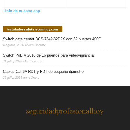
+info de nuestra app
instaladoresdetelecomhoy.com
Switch data center DCS-7342-32D2X con 32 puertos 400G
4 agosto, 2026
Alvaro Llorente
Switch PoE Vi2616 de 16 puertos para videovigilancia
31 julio, 2026
Maria Camara
Cables Cat 6A RDT y FDT de pequeño diámetro
22 julio, 2026
Irene Onate