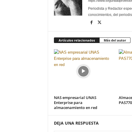
https://www.seguridadprofesio
Periodista y Redactor espec
conocimientos, del periodis
Artículos relacionados
Más del autor
NAS empresarial UNAS
Almace
Enterprise para
PAS770
almacenamiento en red
DEJA UNA RESPUESTA