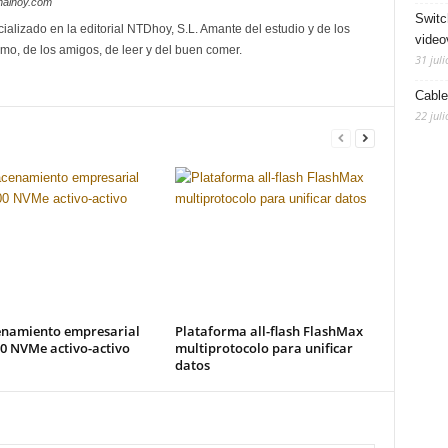
nalhoy.com
Switc
ializado en la editorial NTDhoy, S.L. Amante del estudio y de los
video
mo, de los amigos, de leer y del buen comer.
31 juli
Cable
22 juli
namiento empresarial
Plataforma all-flash FlashMax
0 NVMe activo-activo
multiprotocolo para unificar
datos