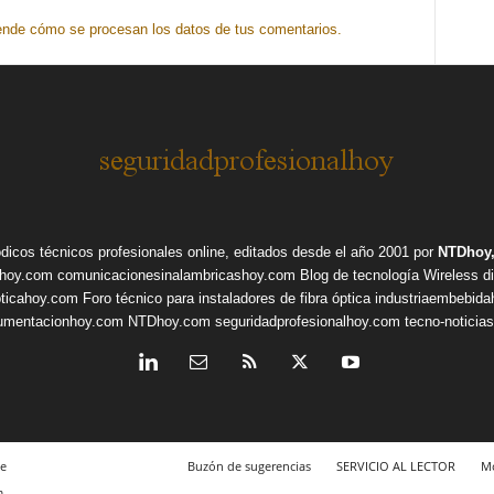
nde cómo se procesan los datos de tus comentarios.
ódicos técnicos profesionales online, editados desde el año 2001 por
NTDhoy,
shoy.com
comunicacionesinalambricashoy.com
Blog de tecnología Wireless
d
pticahoy.com
Foro técnico para instaladores de fibra óptica
industriaembebid
rumentacionhoy.com
NTDhoy.com
seguridadprofesionalhoy.com
tecno-noticia
e
Buzón de sugerencias
SERVICIO AL LECTOR
Mo
m