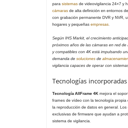
para
sistemas
de videovigilancia 24×7 y h
cámaras
de alta definición en entornos d
con grabación permanente DVR y NVR, u
hogares y pequeñas
empresas
.
Según IHS Markit, el crecimiento anticipa
próximos años de las cámaras en red de a
y compatibles con 4K está impulsando u
demanda de
soluciones
de
almacenamien
vigilancia capaces de operar con sistem
Tecnologías incorporadas
Tecnología AllFrame 4K
mejora el sopor
frames de vídeo con la tecnología propia d
la reproducción de datos en general. Los
exclusivas de firmware que ayudan a prote
sistema de vigilancia.