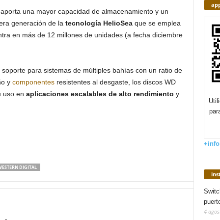
app
e aporta una mayor capacidad de almacenamiento y un
ercera generación de la
tecnología HelioSea
que se emplea
tra en más de 12 millones de unidades (a fecha diciembre
oporte para sistemas de múltiples bahías con un ratio de
ño y
componentes
resistentes al desgaste, los discos WD
u uso en
aplicaciones escalables de alto rendimiento
y
Uti
par
+info
ESTERN DIGITAL
in
Switc
puert
4 agos