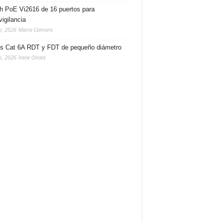
h PoE Vi2616 de 16 puertos para
vigilancia
o, 2026
Maria Camara
s Cat 6A RDT y FDT de pequeño diámetro
o, 2026
Irene Onate