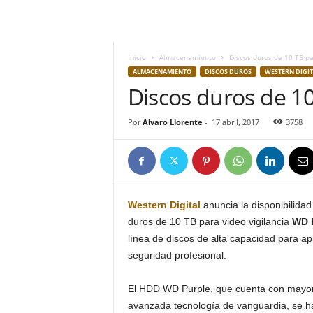
h
o
y
.
Inicio
Almacenamiento
Discos duros de 10 TB pa
c
ALMACENAMIENTO
DISCOS DUROS
WESTERN DIGIT
o
Discos duros de 10
m
Por
Alvaro Llorente
-
17 abril, 2017
3758
Western Digital
anuncia la disponibilidad
duros de 10 TB para video vigilancia
WD 
línea de discos de alta capacidad para ap
seguridad profesional.
El HDD WD Purple, que cuenta con mayor
avanzada tecnología de vanguardia, se h