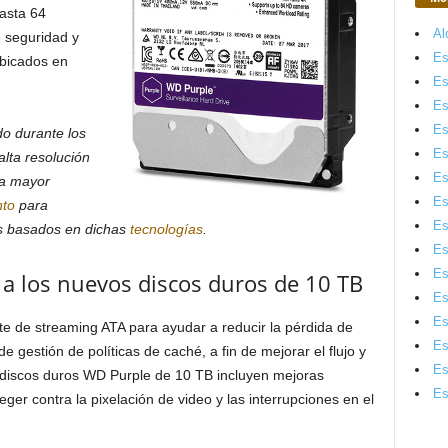
asta 64
Al
e seguridad y
Es
bicados en
Es
Es
Es
do durante los
Es
lta resolución
Es
na mayor
Es
to
para
Es
as basados en dichas
tecnologías
.
Es
Es
 a los nuevos discos duros de 10 TB
Es
Es
te de streaming ATA para ayudar a reducir la pérdida de
Es
e gestión de políticas de caché, a fin de mejorar el flujo y
Es
 discos duros WD Purple de 10 TB incluyen mejoras
Es
ger contra la pixelación de video y las interrupciones en el