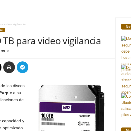
ra video vigilancia
Not
AL
 TB para video vigilancia
0
 de los discos
Purple
a su
licaciones de
 capacidad y
a optimizado
Mon