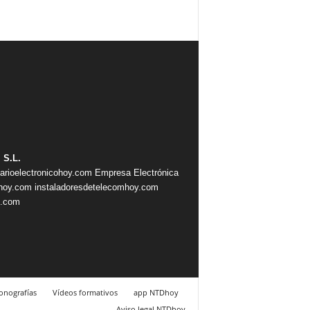
 S.L.
iarioelectronicohoy.com
Empresa Electrónica
ahoy.com
instaladoresdetelecomhoy.com
s.com
nografías
Vídeos formativos
app NTDhoy
Aviso legal NTDhoy