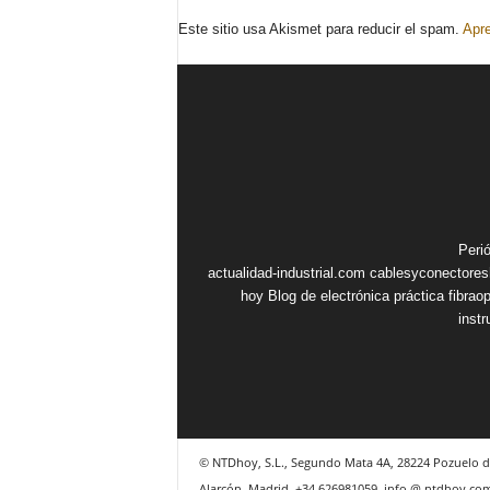
Este sitio usa Akismet para reducir el spam.
Apre
Peri
actualidad-industrial.com
cablesyconectore
hoy
Blog de electrónica práctica
fibrao
inst
© NTDhoy, S.L., Segundo Mata 4A, 28224 Pozuelo d
Alarcón, Madrid, +34 626981059, info @ ntdhoy.co