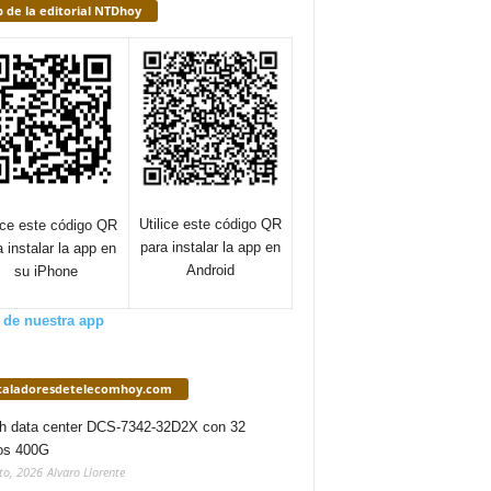
 de la editorial NTDhoy
Utilice este código QR
lice este código QR
para instalar la app en
a instalar la app en
Android
su iPhone
 de nuestra app
staladoresdetelecomhoy.com
h data center DCS-7342-32D2X con 32
os 400G
to, 2026
Alvaro Llorente