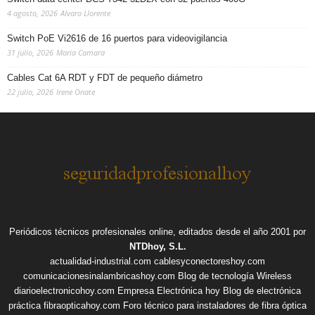
4 agosto, 2026
Alvaro Llorente
Switch PoE Vi2616 de 16 puertos para videovigilancia
31 julio, 2026
Maria Camara
Cables Cat 6A RDT y FDT de pequeño diámetro
22 julio, 2026
Irene Onate
Periódicos técnicos profesionales online, editados desde el año 2001 por
NTDhoy, S.L.
actualidad-industrial.com
cablesyconectoreshoy.com
comunicacionesinalambricashoy.com
Blog de tecnología Wireless
diarioelectronicohoy.com
Empresa Electrónica hoy
Blog de electrónica
práctica
fibraopticahoy.com
Foro técnico para instaladores de fibra óptica