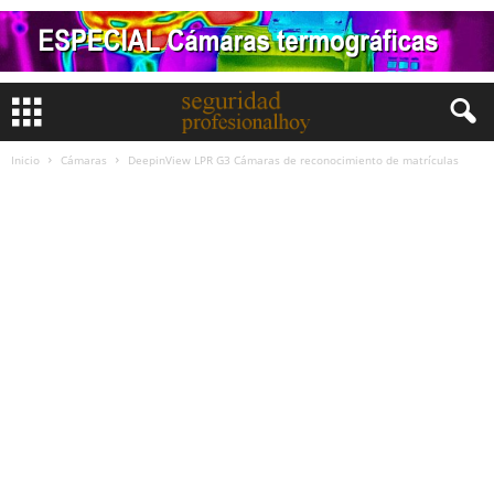
Inicio
Cámaras
DeepinView LPR G3 Cámaras de reconocimiento de matrículas