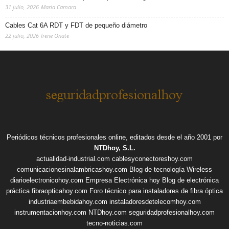
31 julio, 2026
Maria Camara
Cables Cat 6A RDT y FDT de pequeño diámetro
22 julio, 2026
Irene Onate
Periódicos técnicos profesionales online, editados desde el año 2001 por
NTDhoy, S.L.
actualidad-industrial.com
cablesyconectoreshoy.com
comunicacionesinalambricashoy.com
Blog de tecnología Wireless
diarioelectronicohoy.com
Empresa Electrónica hoy
Blog de electrónica
práctica
fibraopticahoy.com
Foro técnico para instaladores de fibra óptica
industriaembebidahoy.com
instaladoresdetelecomhoy.com
instrumentacionhoy.com
NTDhoy.com
seguridadprofesionalhoy.com
tecno-noticias.com