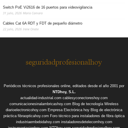
Switch PoE Vi2616 de 16 puertos para videovigilancia
31 julio, 2026
Maria Camara
Cables Cat 6A RDT y FDT de pequeño diámetro
22 julio, 2026
Irene Onate
Periódicos técnicos profesionales online, editados desde el año 2001 por
NTDhoy, S.L.
actualidad-industrial.com
cablesyconectoreshoy.com
comunicacionesinalambricashoy.com
Blog de tecnología Wireless
diarioelectronicohoy.com
Empresa Electrónica hoy
Blog de electrónica
práctica
fibraopticahoy.com
Foro técnico para instaladores de fibra óptica
industriaembebidahoy.com
instaladoresdetelecomhoy.com
instrumentacionhoy.com
NTDhoy.com
seguridadprofesionalhoy.com