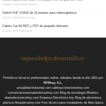
4 agosto, 2026
Alvaro Llorente
Switch PoE Vi2616 de 16 puertos para videovigilancia
31 julio, 2026
Maria Camara
Cables Cat 6A RDT y FDT de pequeño diámetro
22 julio, 2026
Irene Onate
Periódicos técnicos profesionales online, editados desde el año 2001 por
NTDhoy, S.L.
actualidad-industrial.com
cablesyconectoreshoy.com
comunicacionesinalambricashoy.com
Blog de tecnología Wireless
diarioelectronicohoy.com
Empresa Electrónica hoy
Blog de electrónica
práctica
fibraopticahoy.com
Foro técnico para instaladores de fibra óptica