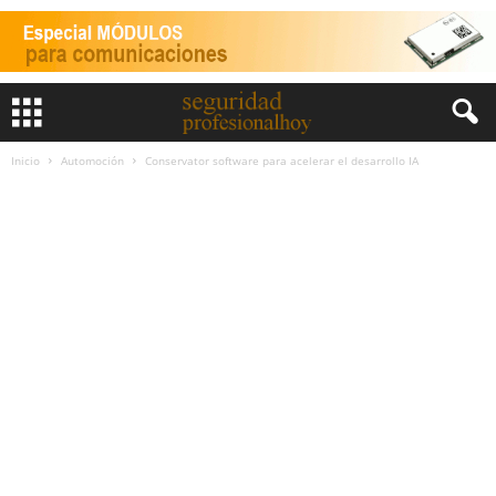
Inicio
Automoción
Conservator software para acelerar el desarrollo IA