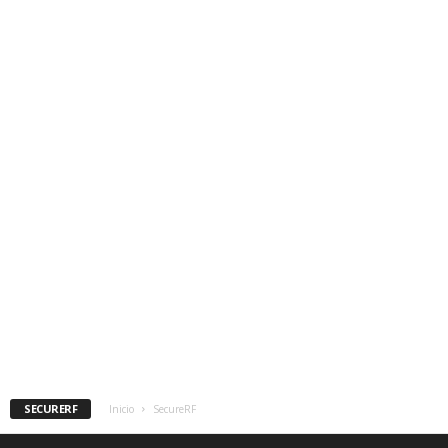
SECURERF
Inicio
SecureRF