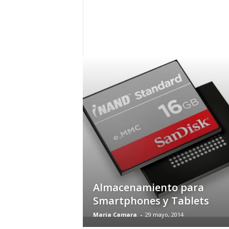
h
o
y
.
c
o
m
Almacenamiento para
Smartphones y Tablets
Maria Camara
-
29 mayo, 2014