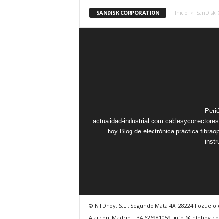
SANDISK CORPORATION
Inicio
SanDisk 
Peri
actualidad-industrial.com
cablesyconectore
hoy
Blog de electrónica práctica
fibrao
inst
© NTDhoy, S.L., Segundo Mata 4A, 28224 Pozuelo 
Alarcón, Madrid, +34 626981059, info @ ntdhoy.c