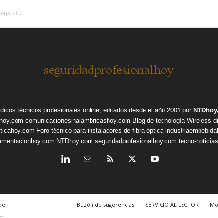
Corporation
ódicos técnicos profesionales online, editados desde el año 2001 por
NTDhoy,
shoy.com
comunicacionesinalambricashoy.com
Blog de tecnología Wireless
d
pticahoy.com
Foro técnico para instaladores de fibra óptica
industriaembebid
rumentacionhoy.com
NTDhoy.com
seguridadprofesionalhoy.com
tecno-noticia
de
Buzón de sugerencias
SERVICIO AL LECTOR
Mo
om