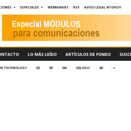
CIONES
ESPECIALES
WEBMINARS
RSS
AVISO LEGAL NTDHOY
ONTACTO
LO MÁS LEÍDO
ARTÍCULOS DE FONDO
SUSC
ION TECHNOLOGY
3D
3K
3M
3XLOGIC
4D