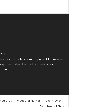
 S.L.
iarioelectronicohoy.com
Empresa Electrónica
ahoy.com
instaladoresdetelecomhoy.com
s.com
nografías
Vídeos formativos
app NTDhoy
Aviso legal NTDhoy