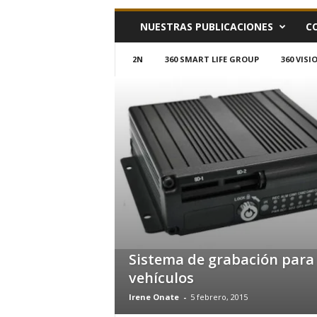
h
NUESTRAS PUBLICACIONES
C
o
y
.
2N
360 SMART LIFE GROUP
360 VIS
c
o
m
Sistema de grabación para
vehículos
Irene Onate
-
5 febrero, 2015