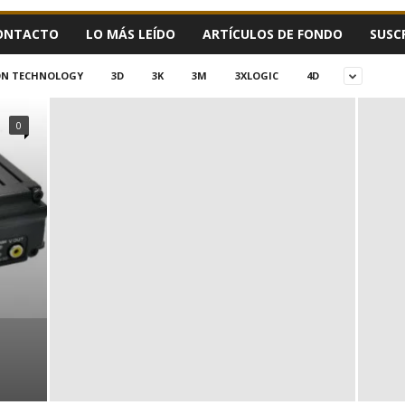
ONTACTO
LO MÁS LEÍDO
ARTÍCULOS DE FONDO
SUSC
ION TECHNOLOGY
3D
3K
3M
3XLOGIC
4D
0