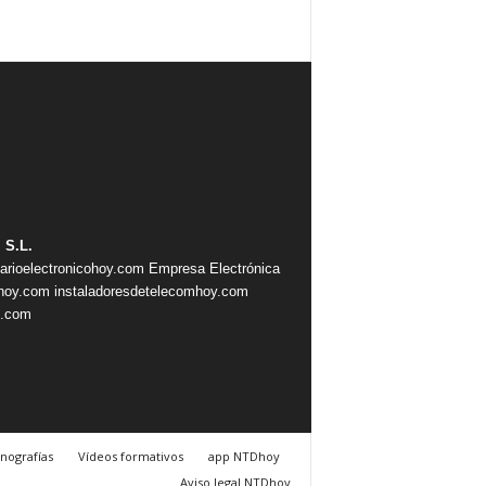
 S.L.
iarioelectronicohoy.com
Empresa Electrónica
ahoy.com
instaladoresdetelecomhoy.com
s.com
nografías
Vídeos formativos
app NTDhoy
Aviso legal NTDhoy