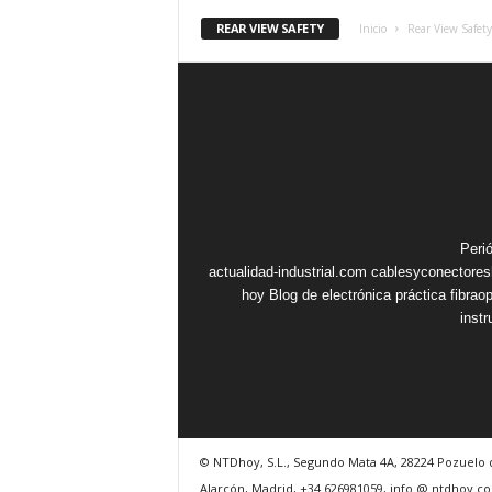
REAR VIEW SAFETY
Inicio
Rear View Safety
Peri
actualidad-industrial.com
cablesyconectore
hoy
Blog de electrónica práctica
fibrao
inst
© NTDhoy, S.L., Segundo Mata 4A, 28224 Pozuelo 
Alarcón, Madrid, +34 626981059, info @ ntdhoy.c