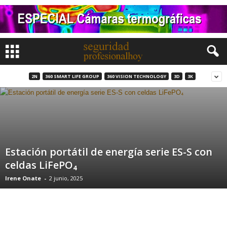
2N
360 SMART LIFE GROUP
360 VISION TECHNOLOGY
3D
3K
Estación portátil de energía serie ES-S con
celdas LiFePO₄
Irene Onate
-
2 junio, 2025