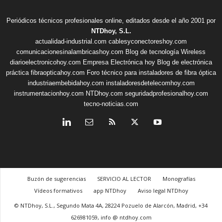
Periódicos técnicos profesionales online, editados desde el año 2001 por
NTDhoy, S.L.
actualidad-industrial.com
cablesyconectoreshoy.com
comunicacionesinalambricashoy.com
Blog de tecnología Wireless
diarioelectronicohoy.com
Empresa Electrónica hoy
Blog de electrónica
práctica
fibraopticahoy.com
Foro técnico para instaladores de fibra óptica
industriaembebidahoy.com
instaladoresdetelecomhoy.com
instrumentacionhoy.com
NTDhoy.com
seguridadprofesionalhoy.com
tecno-noticias.com
Buzón de sugerencias
SERVICIO AL LECTOR
Monografías
Vídeos formativos
app NTDhoy
Aviso legal NTDhoy
© NTDhoy, S.L., Segundo Mata 4A, 28224 Pozuelo de Alarcón, Madrid, +34
626981059, info @ ntdhoy.com