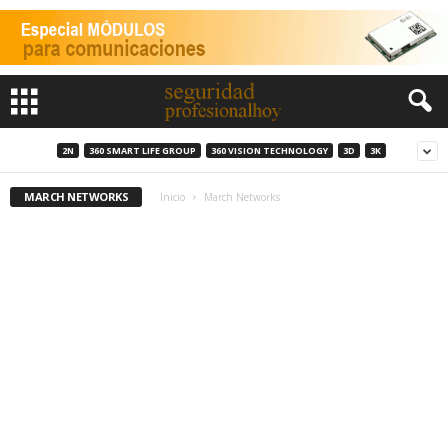
2N
360 SMART LIFE GROUP
360 VISION TECHNOLOGY
3D
3K
MARCH NETWORKS
Inicio
March Networks