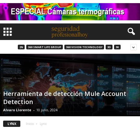
2N
360 SMART LIFE GROUP
360 VISION TECHNOLOGY
3D
3K
Herramienta de detección Mule Account
Detection
Alvaro Llorente
-
10 julio, 2024
LYNX
Inicio
Lynx