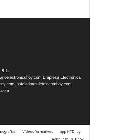
 S.L.
iarioelectronicohoy.com
Empresa Electrónica
ahoy.com
instaladoresdetelecomhoy.com
s.com
nografías
Vídeos formativos
app NTDhoy
Aviso legal NTDhoy