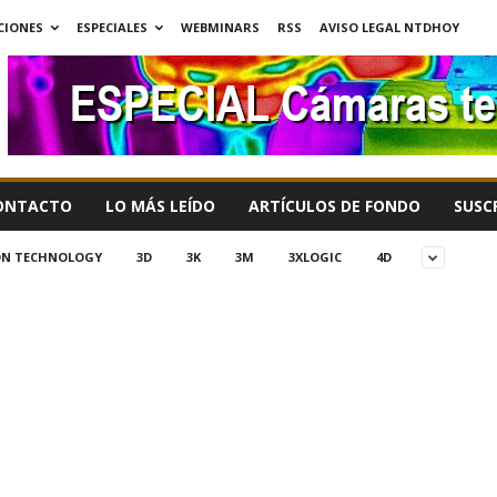
CIONES
ESPECIALES
WEBMINARS
RSS
AVISO LEGAL NTDHOY
ONTACTO
LO MÁS LEÍDO
ARTÍCULOS DE FONDO
SUSC
ION TECHNOLOGY
3D
3K
3M
3XLOGIC
4D