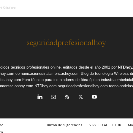
ort Solutions
ódicos técnicos profesionales online, editados desde el año 2001 por
NTDhoy,
shoy.com
comunicacionesinalambricashoy.com
Blog de tecnología Wireless
d
pticahoy.com
Foro técnico para instaladores de fibra óptica
industriaembebid
rumentacionhoy.com
NTDhoy.com
seguridadprofesionalhoy.com
tecno-noticia
de
Buzón de sugerencias
SERVICIO AL LECTOR
Mo
om