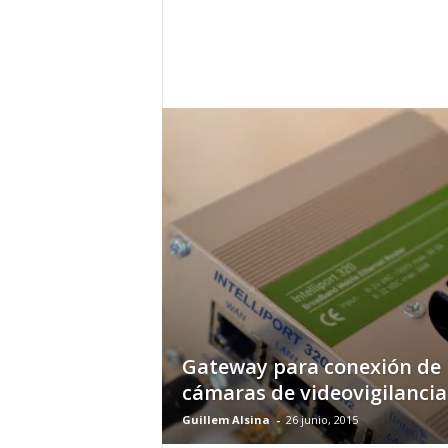
h
o
y
.
c
o
m
Gateway para conexión de
cámaras de videovigilancia
Guillem Alsina
-
26 junio, 2015