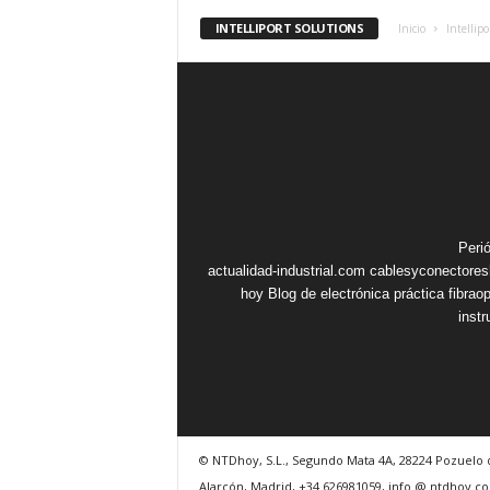
INTELLIPORT SOLUTIONS
Inicio
Intellip
Peri
actualidad-industrial.com
cablesyconectore
hoy
Blog de electrónica práctica
fibrao
inst
© NTDhoy, S.L., Segundo Mata 4A, 28224 Pozuelo 
Alarcón, Madrid, +34 626981059, info @ ntdhoy.c