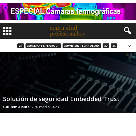
2N
360 SMART LIFE GROUP
360 VISION TECHNOLOGY
3D
3K
Solución de seguridad Embedded Trust
Guillem Alsina
-
30 marzo, 2023