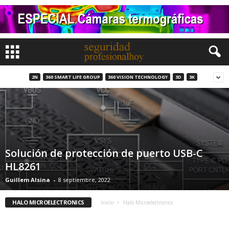
2N
360 SMART LIFE GROUP
360 VISION TECHNOLOGY
3D
3K
Solución de protección de puerto USB-C
HL8261
Guillem Alsina
-
8 septiembre, 2022
HALO MICROELECTRONICS
Inicio
Halo Microelectronics