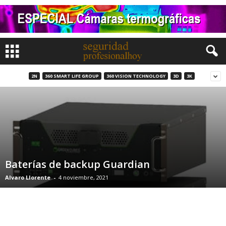
2N
360 SMART LIFE GROUP
360 VISION TECHNOLOGY
3D
3K
Baterías de backup Guardian
Alvaro Llorente
-
4 noviembre, 2021