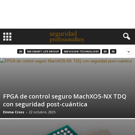
2N
360 SMART LIFE GROUP
360 VISION TECHNOLOGY
3D
3K
FPGA de control seguro MachXO5-NX TDQ
con seguridad post-cuántica
Emma Cross
-
22 octubre, 2025