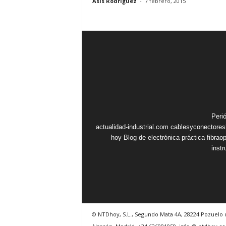
Asis Rodriguez
-
7 febrero, 2015
Peri
actualidad-industrial.com
cablesyconectore
hoy
Blog de electrónica práctica
fibrao
inst
© NTDhoy, S.L., Segundo Mata 4A, 28224 Pozuelo 