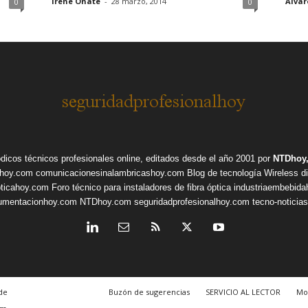
Irene Onate
-
28 marzo, 2014
Alvar
0
0
ódicos técnicos profesionales online, editados desde el año 2001 por
NTDhoy,
shoy.com
comunicacionesinalambricashoy.com
Blog de tecnología Wireless
d
pticahoy.com
Foro técnico para instaladores de fibra óptica
industriaembebid
rumentacionhoy.com
NTDhoy.com
seguridadprofesionalhoy.com
tecno-noticia
de
Buzón de sugerencias
SERVICIO AL LECTOR
Mo