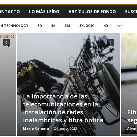
ONTACTO
LO MÁS LEÍDO
ARTÍCULOS DE FONDO
SUSC
ION TECHNOLOGY
3D
3K
3M
3XLOGIC
4D
0
0
La importancia de las
y
telecomunicaciones en la
instalación de redes
Fib
inalámbricas y fibra óptica
seg
Maria Camara
-
24 mayo, 2023
Alvar