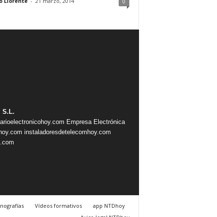
o Llorente
-
21 marzo, 2014
0
 S.L.
iarioelectronicohoy.com
Empresa Electrónica
ahoy.com
instaladoresdetelecomhoy.com
s.com
nografías
Vídeos formativos
app NTDhoy