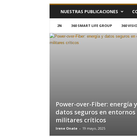
h
NUESTRAS PUBLICACIONES
C
o
y
.
2N
360 SMART LIFE GROUP
360 VIS
c
o
m
Power-over-Fiber: energía 
datos seguros en entornos
militares críticos
Irene Onate
-
19 mayo, 2025