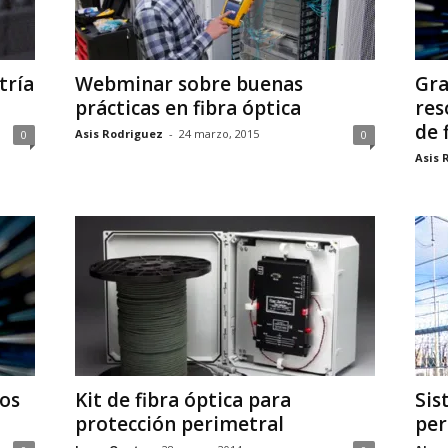
tría
Webminar sobre buenas
Gra
prácticas en fibra óptica
res
de 
Asis Rodriguez
-
24 marzo, 2015
0
0
Asis 
os
Kit de fibra óptica para
Sis
protección perimetral
per