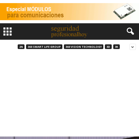
2N
360 SMART LIFE GROUP
360 VISION TECHNOLOGY
3D
3K