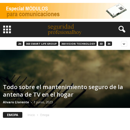
2N
360 SMART LIFE GROUP
360 VISION TECHNOLOGY
3D
3K
Todo sobre el mantenimiento seguro de la
antena de TV en el hogar
Alvaro Llorente
-
1 junio, 2023
EMOPA
Inicio
Emopa