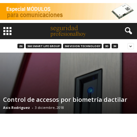
2N
360 SMART LIFE GROUP
360 VISION TECHNOLOGY
3D
3K
Control de accesos por biometría dactilar
Asis Rodriguez
-
3 diciembre, 2018