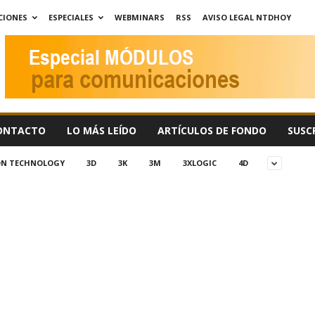
CIONES
ESPECIALES
WEBMINARS
RSS
AVISO LEGAL NTDHOY
ONTACTO
LO MÁS LEÍDO
ARTÍCULOS DE FONDO
SUSC
ION TECHNOLOGY
3D
3K
3M
3XLOGIC
4D