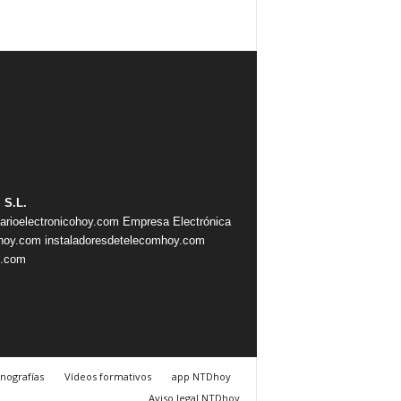
 S.L.
iarioelectronicohoy.com
Empresa Electrónica
ahoy.com
instaladoresdetelecomhoy.com
s.com
nografías
Vídeos formativos
app NTDhoy
Aviso legal NTDhoy