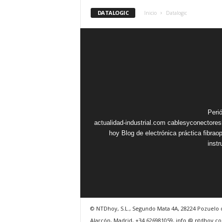
DATALOGIC
Inicio
Datalogic
Peri
actualidad-industrial.com
cablesyconectore
hoy
Blog de electrónica práctica
fibrao
inst
© NTDhoy, S.L., Segundo Mata 4A, 28224 Pozuelo 
Alarcón, Madrid, +34 626981059, info @ ntdhoy.c