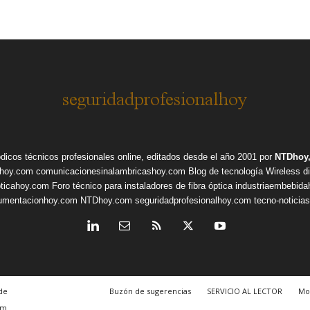
ódicos técnicos profesionales online, editados desde el año 2001 por
NTDhoy,
shoy.com
comunicacionesinalambricashoy.com
Blog de tecnología Wireless
d
pticahoy.com
Foro técnico para instaladores de fibra óptica
industriaembebid
rumentacionhoy.com
NTDhoy.com
seguridadprofesionalhoy.com
tecno-noticia
de
Buzón de sugerencias
SERVICIO AL LECTOR
Mo
om