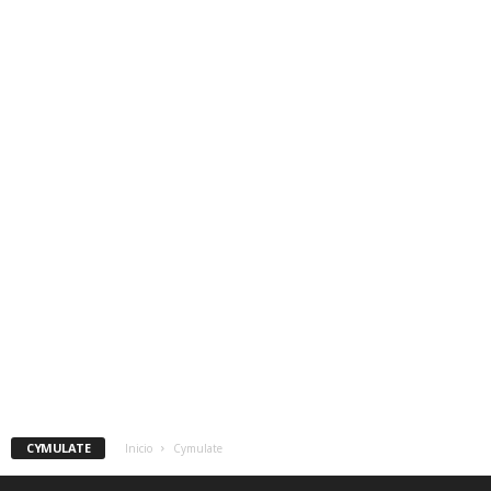
CYMULATE
Inicio
Cymulate