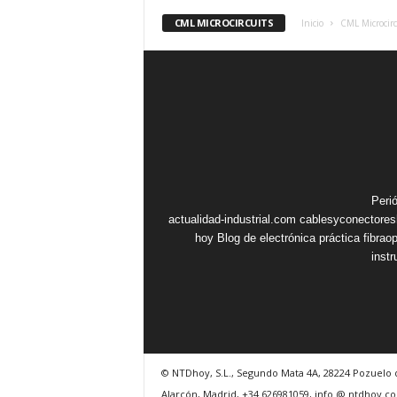
CML MICROCIRCUITS
Inicio
CML Microcirc
Peri
actualidad-industrial.com
cablesyconectore
hoy
Blog de electrónica práctica
fibrao
inst
© NTDhoy, S.L., Segundo Mata 4A, 28224 Pozuelo 
Alarcón, Madrid, +34 626981059, info @ ntdhoy.c