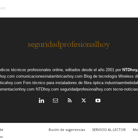
uits
ódicos técnicos profesionales online, editados desde el año 2001 por
NTDhoy,
shoy.com
comunicacionesinalambricashoy.com
Blog de tecnología Wireless
d
pticahoy.com
Foro técnico para instaladores de fibra óptica
industriaembebid
rumentacionhoy.com
NTDhoy.com
seguridadprofesionalhoy.com
tecno-noticia
de
Buzón de sugerencias
SERVICIO AL LECTOR
Mo
om