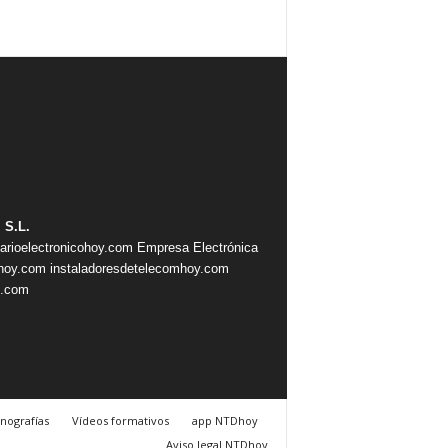
 S.L.
iarioelectronicohoy.com
Empresa Electrónica
ahoy.com
instaladoresdetelecomhoy.com
s.com
nografías
Vídeos formativos
app NTDhoy
Aviso legal NTDhoy