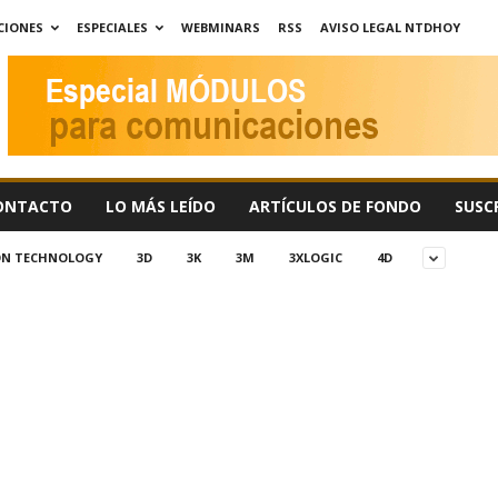
CIONES
ESPECIALES
WEBMINARS
RSS
AVISO LEGAL NTDHOY
ONTACTO
LO MÁS LEÍDO
ARTÍCULOS DE FONDO
SUSC
ION TECHNOLOGY
3D
3K
3M
3XLOGIC
4D