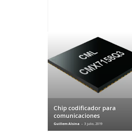
h
o
y
.
c
o
m
Chip codificador para
comunicaciones
Guillem Alsina
-
3 julio, 2019