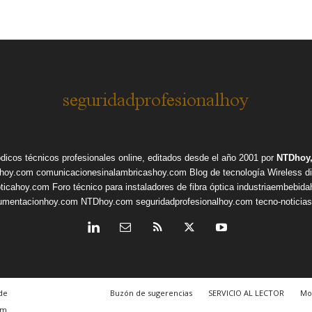
ódicos técnicos profesionales online, editados desde el año 2001 por
NTDhoy,
shoy.com
comunicacionesinalambricashoy.com
Blog de tecnología Wireless
d
pticahoy.com
Foro técnico para instaladores de fibra óptica
industriaembebid
rumentacionhoy.com
NTDhoy.com
seguridadprofesionalhoy.com
tecno-noticia
de
Buzón de sugerencias
SERVICIO AL LECTOR
Mo
om