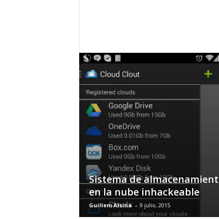
h
o
y
.
c
o
m
Sistema de almacenamient
en la nube inhackeable
Guillem Alsina
-
9 julio, 2015