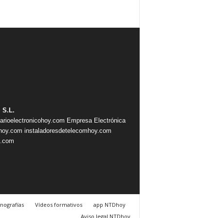
 S.L.
iarioelectronicohoy.com
Empresa Electrónica
ahoy.com
instaladoresdetelecomhoy.com
s.com
nografías
Vídeos formativos
app NTDhoy
Aviso legal NTDhoy