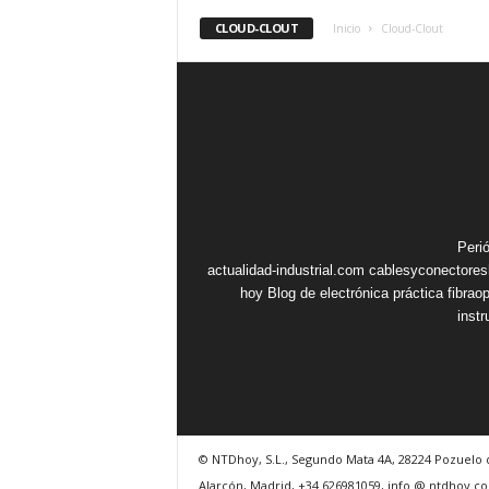
CLOUD-CLOUT
Inicio
Cloud-Clout
Peri
actualidad-industrial.com
cablesyconectore
hoy
Blog de electrónica práctica
fibrao
inst
© NTDhoy, S.L., Segundo Mata 4A, 28224 Pozuelo 
Alarcón, Madrid, +34 626981059, info @ ntdhoy.c