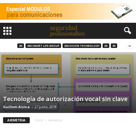
2N
360 SMART LIFE GROUP
360 VISION TECHNOLOGY
3D
3K
Tecnología de autorización vocal sin clave
Guillem Alsina
-
27 junio, 2019
AXIMETRIA
Inicio
Aximetria