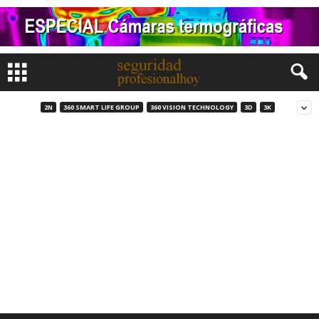
2N
360 SMART LIFE GROUP
360 VISION TECHNOLOGY
3D
3K