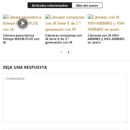
Artículos relacionados
Más del autor
Cámara panorámica
Cámaras compactas con
Cámaras con IA XNV-
fisheye M4338-PLVE con
IA Serie X de 2.ª
A8084RS y XNV-A9084RS
IA
generación con IR
en acero
DEJA UNA RESPUESTA