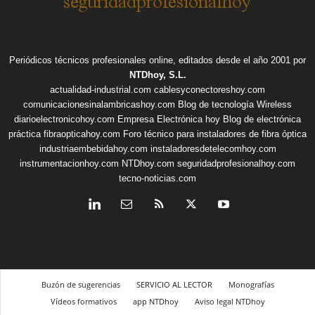
Periódicos técnicos profesionales online, editados desde el año 2001 por
NTDhoy, S.L.
actualidad-industrial.com
cablesyconectoreshoy.com
comunicacionesinalambricashoy.com
Blog de tecnología Wireless
diarioelectronicohoy.com
Empresa Electrónica hoy
Blog de electrónica
práctica
fibraopticahoy.com
Foro técnico para instaladores de fibra óptica
industriaembebidahoy.com
instaladoresdetelecomhoy.com
instrumentacionhoy.com
NTDhoy.com
seguridadprofesionalhoy.com
tecno-noticias.com
Buzón de sugerencias
SERVICIO AL LECTOR
Monografías
Vídeos formativos
app NTDhoy
Aviso legal NTDhoy