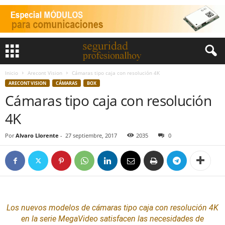
Inicio
Arecont Vision
Cámaras tipo caja con resolución 4K
ARECONT VISION
CÁMARAS
BOX
Cámaras tipo caja con resolución
4K
Por
Alvaro Llorente
-
27 septiembre, 2017
2035
0
Los nuevos modelos de
cámaras
tipo caja con resolución 4K
en la serie MegaVideo satisfacen las necesidades de