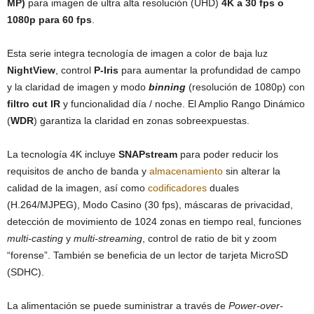
MP)
para imagen de ultra alta resolución (UHD)
4K a 30 fps o
1080p para 60 fps
.
Esta serie integra tecnología de imagen a color de baja luz
NightView
, control
P-Iris
para aumentar la profundidad de campo
y la claridad de imagen y modo
binning
(resolución de 1080p) con
filtro cut IR
y funcionalidad día / noche. El Amplio Rango Dinámico
(
WDR
) garantiza la claridad en zonas sobreexpuestas.
La tecnología 4K incluye
SNAPstream
para poder reducir los
requisitos de ancho de banda y
almacenamiento
sin alterar la
calidad de la imagen, así como
codificadores
duales
(H.264/MJPEG), Modo Casino (30 fps), máscaras de privacidad,
detección de movimiento de 1024 zonas en tiempo real, funciones
multi-casting
y
multi-streaming
, control de ratio de bit y zoom
“forense”. También se beneficia de un lector de tarjeta MicroSD
(SDHC).
La alimentación se puede suministrar a través de
Power-over-