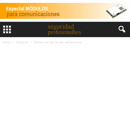
Inicio
Cámaras
Cámara de ojo de pez panorámica