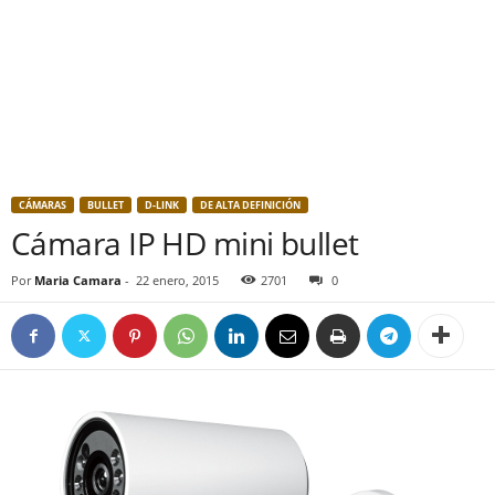
CÁMARAS
BULLET
D-LINK
DE ALTA DEFINICIÓN
Cámara IP HD mini bullet
Por
Maria Camara
-
22 enero, 2015
2701
0