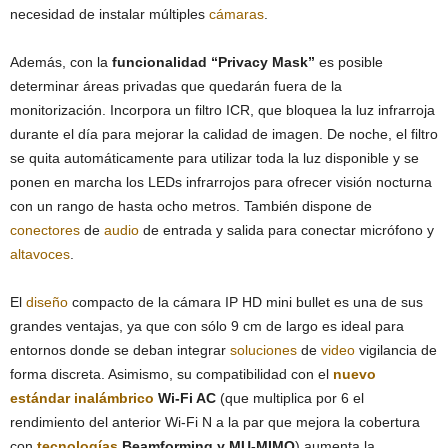
necesidad de instalar múltiples
cámaras
.
Además, con la
funcionalidad “Privacy Mask”
es posible
determinar áreas privadas que quedarán fuera de la
monitorización. Incorpora un filtro ICR, que bloquea la luz infrarroja
durante el día para mejorar la calidad de imagen. De noche, el filtro
se quita automáticamente para utilizar toda la luz disponible y se
ponen en marcha los LEDs infrarrojos para ofrecer visión nocturna
con un rango de hasta ocho metros. También dispone de
conectores
de
audio
de entrada y salida para conectar micrófono y
altavoces
.
El
diseño
compacto de la cámara IP HD mini bullet es una de sus
grandes ventajas, ya que con sólo 9 cm de largo es ideal para
entornos donde se deban integrar
soluciones
de
video
vigilancia de
forma discreta. Asimismo, su compatibilidad con el
nuevo
estándar
inalámbrico
Wi-Fi AC
(que multiplica por 6 el
rendimiento del anterior Wi-Fi N a la par que mejora la cobertura
con
tecnologías
Beamforming y MU-MIMO
) aumenta la