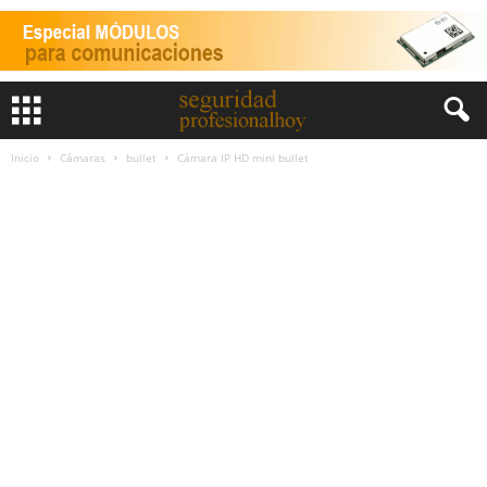
Inicio
Cámaras
bullet
Cámara IP HD mini bullet