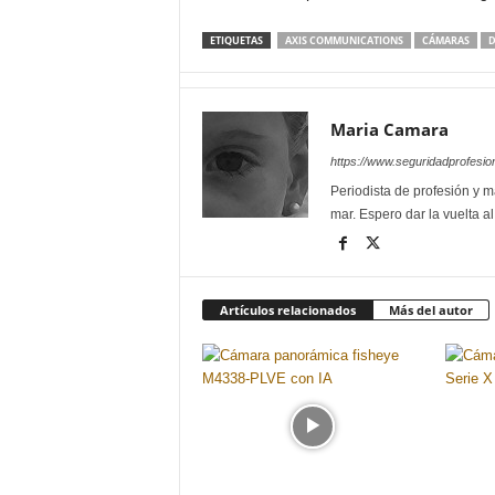
ETIQUETAS
AXIS COMMUNICATIONS
CÁMARAS
D
Maria Camara
https://www.seguridadprofesio
Periodista de profesión y ma
mar. Espero dar la vuelta a
Artículos relacionados
Más del autor