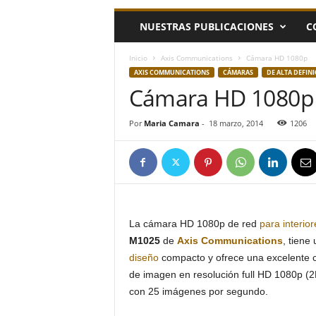
h
NUESTRAS PUBLICACIONES
C
o
y
.
Inicio
Axis Communications
Cámara HD 1080p
c
AXIS COMMUNICATIONS
CÁMARAS
DE ALTA DEFIN
o
Cámara HD 1080p
m
Por
Maria Camara
-
18 marzo, 2014
1206
La cámara HD 1080p de red
para interior
M1025
de
Axis Communications
, tiene 
diseño
compacto y ofrece una excelente c
de imagen en resolución full HD 1080p (
con 25 imágenes por segundo.