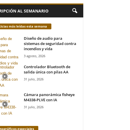
RIPCIÓN AL SEMANARIO
icias más leídas esta semana
Diseño de audio para
sistemas de seguridad contra
incendios y vida
3 agosto, 2026
Controlador Bluetooth de
salida única con pilas AA
31 julio, 2026
Cámara panorámica fisheye
M4338-PLVE con IA
31 julio, 2026
ográficos especiales