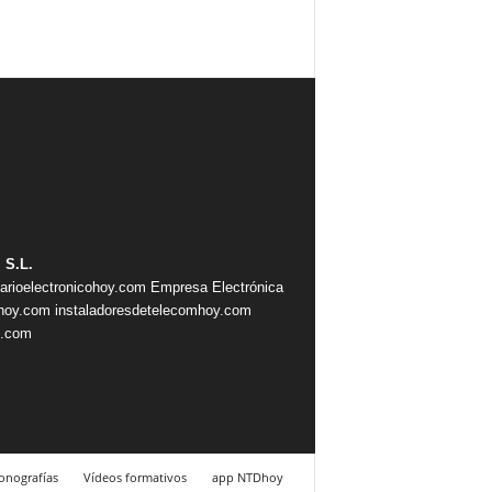
 S.L.
iarioelectronicohoy.com
Empresa Electrónica
ahoy.com
instaladoresdetelecomhoy.com
s.com
nografías
Vídeos formativos
app NTDhoy