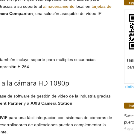
app
Gracias a su soporte al
almacenamiento
local en
tarjetas de
mera Companion
, una solución asequible de vídeo IP
mbién incluye soporte para múltiples secuencias
Uti
ompresión H.264.
par
 a la cámara HD 1080p
+info
se de software de gestión de video de la industria gracias
ent Partner
y a
AXIS Camera Station
.
in
Switc
NVIF
para una fácil integración con sistemas de cámaras de
puert
desarrolladores de aplicaciones puedan complementar la
4 agos
nte.