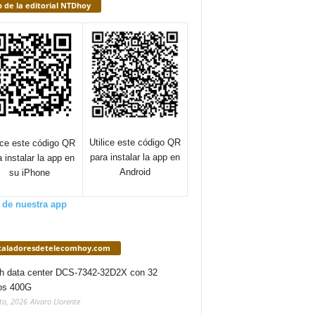
 de la editorial NTDhoy
Utilice este código QR
lice este código QR
para instalar la app en
a instalar la app en
Android
su iPhone
 de nuestra app
staladoresdetelecomhoy.com
h data center DCS-7342-32D2X con 32
os 400G
to, 2026
Alvaro Llorente