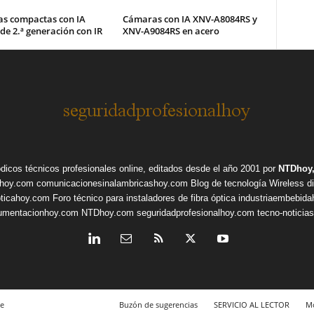
s compactas con IA
Cámaras con IA XNV-A8084RS y
 de 2.ª generación con IR
XNV-A9084RS en acero
ódicos técnicos profesionales online, editados desde el año 2001 por
NTDhoy,
shoy.com
comunicacionesinalambricashoy.com
Blog de tecnología Wireless
d
pticahoy.com
Foro técnico para instaladores de fibra óptica
industriaembebid
rumentacionhoy.com
NTDhoy.com
seguridadprofesionalhoy.com
tecno-noticia
e
Buzón de sugerencias
SERVICIO AL LECTOR
Mo