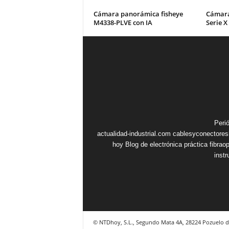
Cámara panorámica fisheye
Cámara
M4338-PLVE con IA
Serie X
Peri
actualidad-industrial.com
cablesyconectore
hoy
Blog de electrónica práctica
fibrao
inst
© NTDhoy, S.L., Segundo Mata 4A, 28224 Pozuelo d