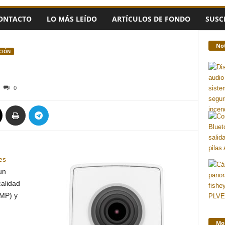
ONTACTO
LO MÁS LEÍDO
ARTÍCULOS DE FONDO
SUSC
Not
ICIÓN
0
es
un
alidad
2MP) y
Mon