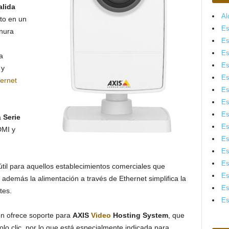
alida
Al
cto en un
Es
anura
Es
Es
a
Es
 y
Es
ernet
Es
Es
Es
a
Serie
Es
DMI y
Es
Es
Es
til para aquellos establecimientos comerciales que
Es
y además la alimentación a través de Ethernet simplifica la
Es
tes.
Es
n ofrece soporte para
AXIS
Video
Hosting System
, que
lo clic, por lo que está especialmente indicada para