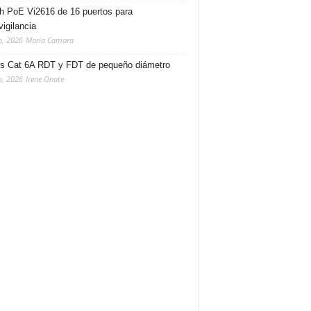
h PoE Vi2616 de 16 puertos para
vigilancia
o, 2026
Maria Camara
s Cat 6A RDT y FDT de pequeño diámetro
o, 2026
Irene Onate