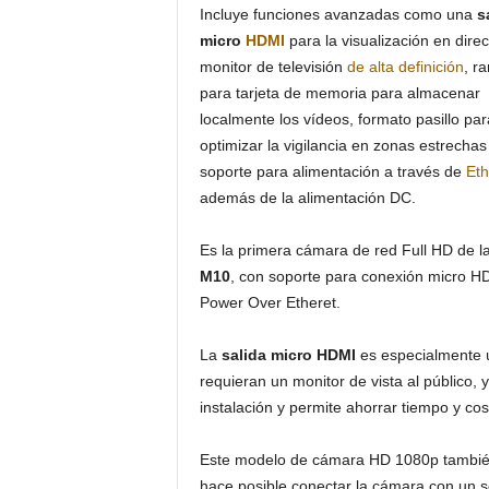
Incluye funciones avanzadas como una
s
micro
HDMI
para la visualización en dire
monitor de televisión
de alta definición
, r
para tarjeta de memoria para almacenar
localmente los vídeos, formato pasillo par
optimizar la vigilancia en zonas estrechas
soporte para alimentación a través de
Eth
además de la alimentación DC.
Es la primera cámara de red Full HD de l
M10
, con soporte para conexión micro H
Power Over Etheret.
La
salida micro HDMI
es especialmente ú
requieran un monitor de vista al público, 
instalación y permite ahorrar tiempo y cos
Este modelo de cámara HD 1080p tambié
hace posible conectar la cámara con un so