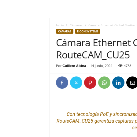
h
o
y
.
Inicio
Cámaras
Cámara Ethernet Global Shutte
c
CÁMARAS
E-CON SYSTEMS
o
Cámara Ethernet G
m
RouteCAM_CU25
Por
Guillem Alsina
-
14 junio, 2024
4738
Con tecnología PoE y sincroniza
RouteCAM_CU25 garantiza capturas prec
se