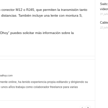
Switc
video
 conector M12 o RJ45, que permiten la transmisión tanto
31 juli
distancias. También incluye una lente con montura S,
Cable
22 juli
hoy” puedes solicitar más información sobre la
nalhoy.com
mente online, ha tenido experiencia propia editando y dirigiendo su
 unos años trabaja como colaborador freelance para varias