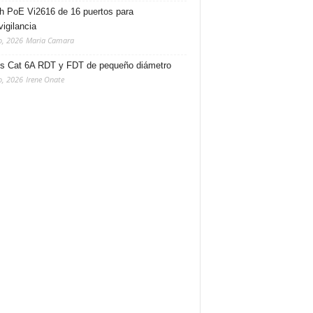
h PoE Vi2616 de 16 puertos para
vigilancia
o, 2026
Maria Camara
s Cat 6A RDT y FDT de pequeño diámetro
o, 2026
Irene Onate