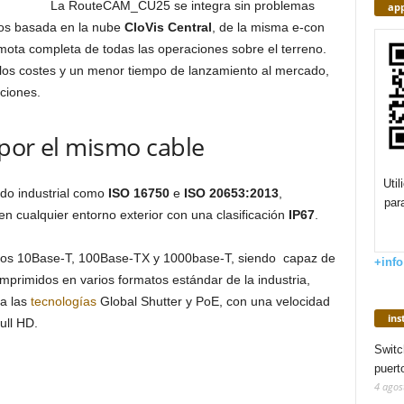
La RouteCAM_CU25 se integra sin problemas
app
ivos basada en la nube
CloVis Central
, de la misma e-con
ota completa de todas las operaciones sobre el terreno.
e los costes y un menor tiempo de lanzamiento al mercado,
aciones.
por el mismo cable
Uti
do industrial como
ISO 16750
e
ISO 20653:2013
,
par
en cualquier entorno exterior con una clasificación
IP67
.
dos 10Base-T, 100Base-TX y 1000base-T, siendo capaz de
+info
omprimidos en varios formatos estándar de la industria,
a las
tecnologías
Global Shutter y PoE, con una velocidad
in
ll HD.
Switc
puert
4 agos