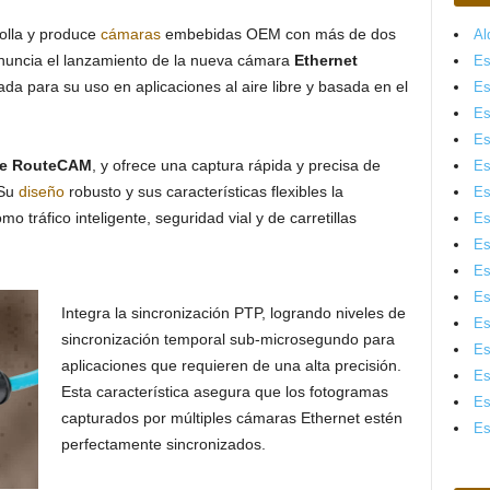
rolla y produce
cámaras
embebidas OEM con más de dos
Al
nuncia el lanzamiento de la nueva cámara
Ethernet
Es
ada para su uso en aplicaciones al aire libre y basada en el
Es
Es
Es
ie RouteCAM
, y ofrece una captura rápida y precisa de
Es
 Su
diseño
robusto y sus características flexibles la
Es
 tráfico inteligente, seguridad vial y de carretillas
Es
Es
Es
Es
Integra la sincronización PTP, logrando niveles de
Es
sincronización temporal sub-microsegundo para
Es
aplicaciones que requieren de una alta precisión.
Es
Esta característica asegura que los fotogramas
Es
capturados por múltiples cámaras Ethernet estén
Es
perfectamente sincronizados.