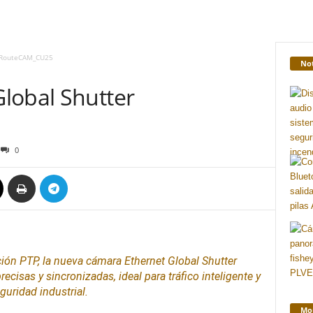
r RouteCAM_CU25
Not
lobal Shutter
0
ción PTP, la nueva cámara
Ethernet
Global Shutter
isas y sincronizadas, ideal para tráfico inteligente y
guridad
industrial
.
Mon