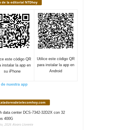
 de la editorial NTDhoy
Utilice este código QR
lice este código QR
para instalar la app en
a instalar la app en
Android
su iPhone
 de nuestra app
staladoresdetelecomhoy.com
h data center DCS-7342-32D2X con 32
os 400G
to, 2026
Alvaro Llorente