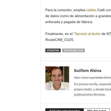
Para la conexión, emplea
cables
Cat6 con
de datos como de alimentación a grandes 
enfocada y pegada de fábrica.
Finalmente, en el “
Servicio al lector
de NTD
RouteCAM_CU25.
ETIQUETAS
ROUTECAM_CU25
Guillem Alsina
https://www.seguridadprofesio
En prensa escrita, especial
propio medio, y desde hace
publicaciones técnicas.
Artículos relacionados
Más del autor