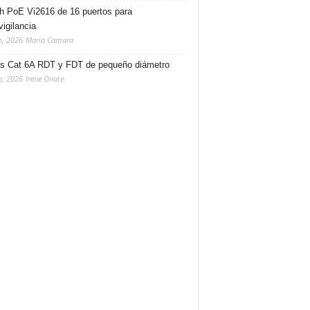
h PoE Vi2616 de 16 puertos para
vigilancia
o, 2026
Maria Camara
s Cat 6A RDT y FDT de pequeño diámetro
o, 2026
Irene Onate