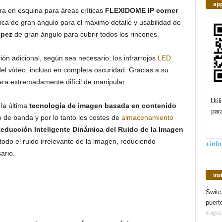
app
a en esquina para áreas críticas
FLEXIDOME IP corner
tica de gran ángulo para el máximo detalle y usabilidad de
 pez
de gran ángulo para cubrir todos los rincones.
ción adicional, según sea necesario, los infrarrojos
LED
el vídeo, incluso en completa oscuridad. Gracias a su
ra extremadamente difícil de manipular.
Uti
 la última
tecnología de imagen basada en contenido
par
 de banda y por lo tanto los costes de
almacenamiento
educción Inteligente Dinámica del Ruido de la Imagen
todo el ruido irrelevante de la imagen, reduciendo
+info
ario.
in
Switc
puert
4 agos