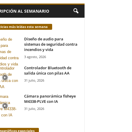
RIPCIÓN AL SEMANARIO
icias más leídas esta semana
Diseño de audio para
sistemas de seguridad contra
incendios y vida
3 agosto, 2026
Controlador Bluetooth de
salida única con pilas AA
31 julio, 2026
Cámara panorámica fisheye
M4338-PLVE con IA
31 julio, 2026
ográficos especiales