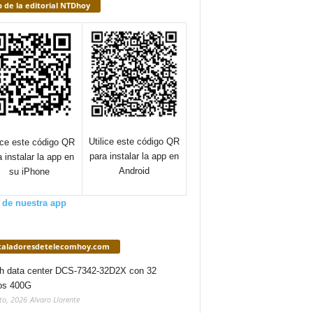
 de la editorial NTDhoy
Utilice este código QR
lice este código QR
para instalar la app en
a instalar la app en
Android
su iPhone
 de nuestra app
staladoresdetelecomhoy.com
h data center DCS-7342-32D2X con 32
os 400G
to, 2026
Alvaro Llorente