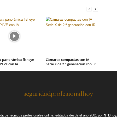
 panorámica fisheye
Cámaras compactas con IA
PLVE con IA
Serie X de 2.ª generación con IR
ódicos técnicos profesionales online, editados desde el año 2001 por
NTDhoy,