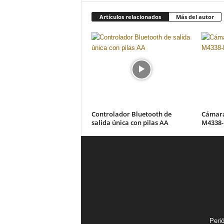
Artículos relacionados
Más del autor
Controlador Bluetooth de
Cámara
salida única con pilas AA
M4338-
Peri