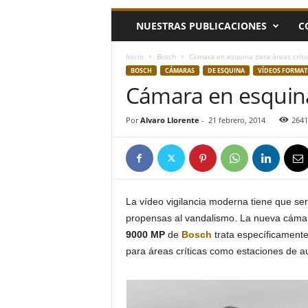
h
NUESTRAS PUBLICACIONES
C
o
y
.
Inicio
Bosch
Cámara en esquina para áreas críti
c
BOSCH
CÁMARAS
DE ESQUINA
VÍDEOS FORMAT
o
Cámara en esquina 
m
Por
Alvaro Llorente
-
21 febrero, 2014
2641
La vídeo vigilancia moderna tiene que se
propensas al vandalismo. La nueva cámar
9000 MP
de
Bosch
trata específicamente
para áreas críticas como estaciones de a