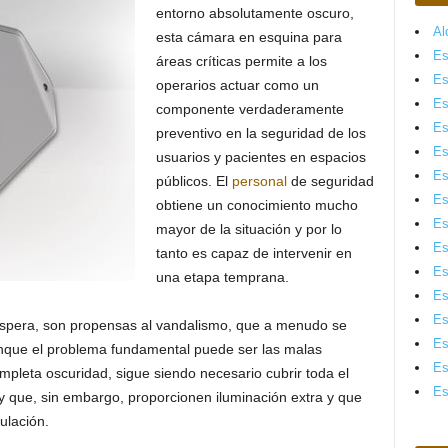
entorno absolutamente oscuro,
Al
esta cámara en esquina para
Es
áreas críticas permite a los
Es
operarios actuar como un
Es
componente verdaderamente
Es
preventivo en la seguridad de los
Es
usuarios y pacientes en espacios
Es
públicos. El
personal
de seguridad
Es
obtiene un conocimiento mucho
Es
mayor de la situación y por lo
Es
tanto es capaz de intervenir en
Es
una etapa temprana.
Es
Es
espera, son propensas al vandalismo, que a menudo se
Es
Aunque el problema fundamental puede ser las malas
Es
mpleta oscuridad, sigue siendo necesario cubrir toda el
Es
y que, sin embargo, proporcionen iluminación extra y que
ulación.