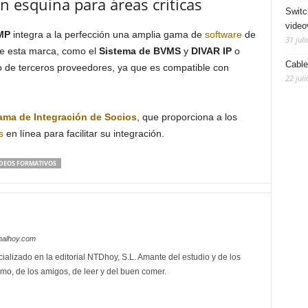
n esquina para áreas críticas
Switc
video
MP
integra a la perfección una amplia gama de
software
de
31 juli
e esta marca, como el
Sistema de BVMS
y
DIVAR IP
o
Cable
o de terceros proveedores, ya que es compatible con
22 juli
ama de Integración de Socios
, que proporciona a los
s
en línea para facilitar su integración.
DEOS FORMATIVOS
nalhoy.com
ializado en la editorial NTDhoy, S.L. Amante del estudio y de los
mo, de los amigos, de leer y del buen comer.