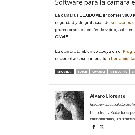
Software para la cámara e
La cámara
FLEXIDOME IP corner 9000 
seguridad y de grabación de
soluciones
d
grabadoras de gestión de vídeo, así com
ONVIF
.
La cámara también se apoya en el
Progr
socios el acceso inmediato a
herramienta
ETIQUETAS
BOSCH
CÁMARAS
DE ESQUINA
VÍ
Alvaro Llorente
https://www.seguridadprofesio
Periodista y Redactor espec
conocimientos, del periodis